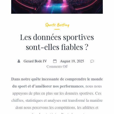
Sports Betting
Les données sportives
sont-elles fiables ?
Gerard Bode IV
August 19, 2025
on
Comments Off
Les
données
Dans notre quête incessante de comprendre le monde
sportives
du sport et d’améliorer nos performances
, nous nous
sont-
appuyons de plus en plus sur les données sportives. Ces
elles
fiables
chiffres, statistiques et analyses ont transformé la manière
?
dont nous percevons les compétitions, les athlètes et