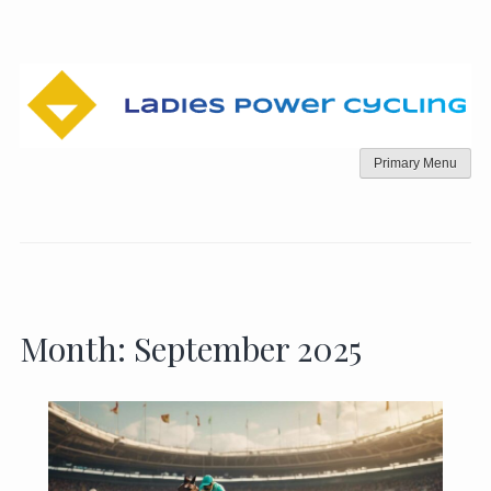
Skip
to
content
Primary Menu
Month:
September 2025