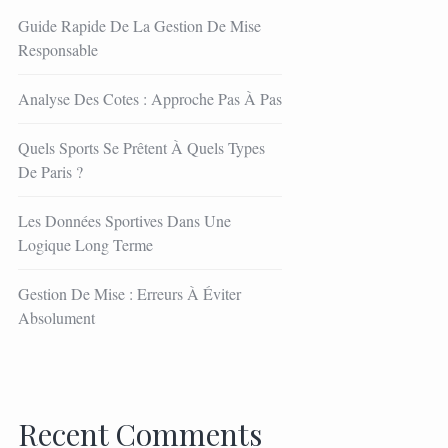
Guide Rapide De La Gestion De Mise
Responsable
Analyse Des Cotes : Approche Pas À Pas
Quels Sports Se Prêtent À Quels Types
De Paris ?
Les Données Sportives Dans Une
Logique Long Terme
Gestion De Mise : Erreurs À Éviter
Absolument
Recent Comments