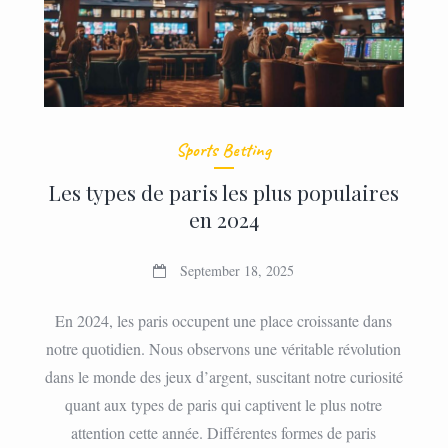
Sports Betting
Les types de paris les plus populaires
en 2024
September 18, 2025
En 2024, les paris occupent une place croissante dans
notre quotidien. Nous observons une véritable révolution
dans le monde des jeux d’argent, suscitant notre curiosité
quant aux types de paris qui captivent le plus notre
attention cette année. Différentes formes de paris