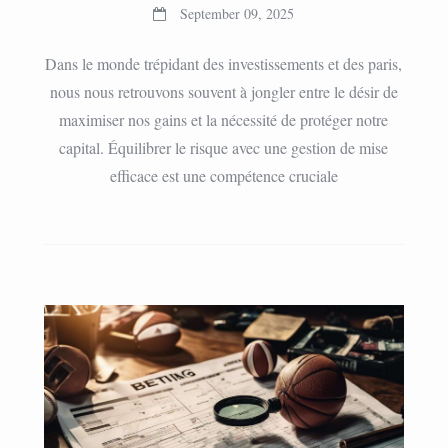
September 09, 2025
Dans le monde trépidant des investissements et des paris,
nous nous retrouvons souvent à jongler entre le désir de
maximiser nos gains et la nécessité de protéger notre
capital. Équilibrer le risque avec une gestion de mise
efficace est une compétence cruciale