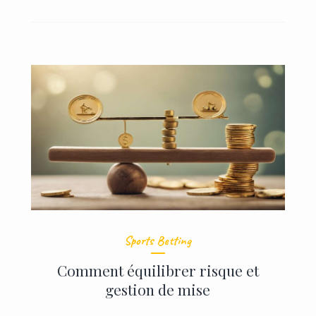
Sports Betting
Comment équilibrer risque et
gestion de mise