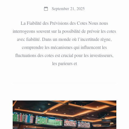
September 21, 2025
La Fiabilité des Prévisions des Cotes Nous nous
interrogeons souvent sur la possibilité de prévoir les cotes
avec fiabilité. Dans un monde où l’incertitude règne,
comprendre les mécanismes qui influencent les
fluctuations des cotes est crucial pour les investisseurs,
les parieurs et