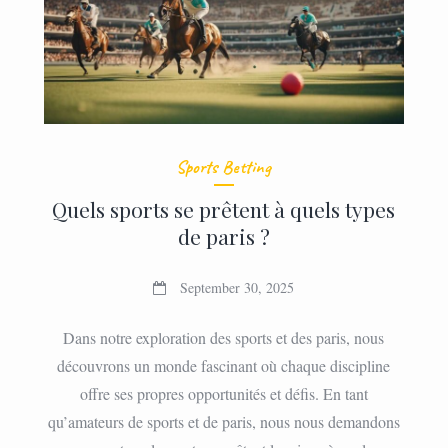
Sports Betting
Quels sports se prêtent à quels types
de paris ?
September 30, 2025
Dans notre exploration des sports et des paris, nous
découvrons un monde fascinant où chaque discipline
offre ses propres opportunités et défis. En tant
qu’amateurs de sports et de paris, nous nous demandons