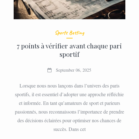
Sports Betting
7 points à vérifier avant chaque pari
sportif
September 06, 2025
Lorsque nous nous lançons dans l’univers des paris
sportifs, il est essentiel d’adopter une approche réfléchie
et informée. En tant qu’amateurs de sport et parieurs
passionnés, nous reconnaissons l’importance de prendre
des décisions éclairées pour optimiser nos chances de
succès. Dans cet