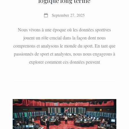
logique long terme
September 27, 2025
Nous vivons à une époque où les données sportives
jouent un rôle crucial dans la façon dont nous
comprenons et analysons le monde du sport. En tant que
passionnés de sport et analystes, nous nous engageons à
explorer comment ces données peuvent