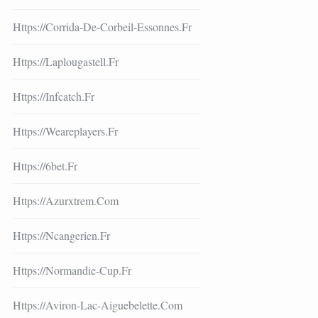
Https://corrida-De-Corbeil-Essonnes.fr
Https://laplougastell.fr
Https://infcatch.fr
Https://weareplayers.fr
Https://6bet.fr
Https://azurxtrem.com
Https://ncangerien.fr
Https://normandie-Cup.fr
Https://aviron-Lac-Aiguebelette.com