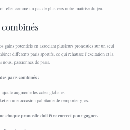
oit-elle, comme un pas de plus vers notre maîtrise du jeu.
s combinés
s gains potentiels en associant plusieurs pronostics sur un seul
iner différents paris sportifs, ce qui rehausse l’excitation et la
 nous, passionnés de paris.
des paris combinés :
 ajouté augmente les cotes globales.
ket en une occasion palpitante de remporter gros.
que chaque pronostic doit être correct pour gagner.