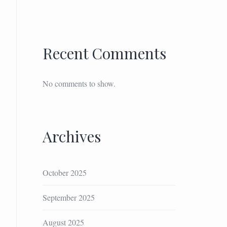
Recent Comments
No comments to show.
Archives
October 2025
September 2025
August 2025