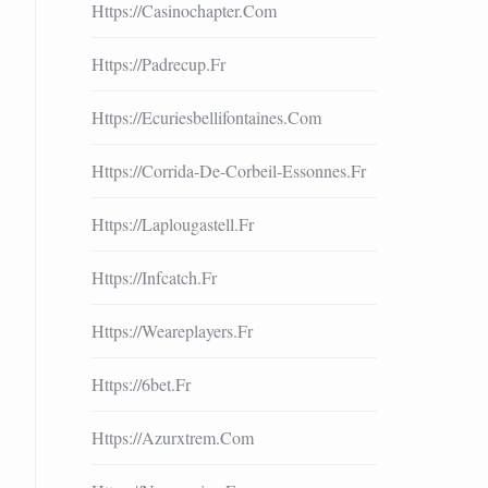
Https://casinochapter.com
Https://padrecup.fr
Https://ecuriesbellifontaines.com
Https://corrida-De-Corbeil-Essonnes.fr
Https://laplougastell.fr
Https://infcatch.fr
Https://weareplayers.fr
Https://6bet.fr
Https://azurxtrem.com