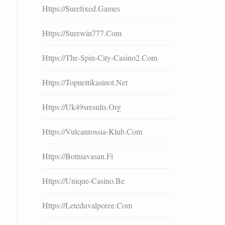
Https://surefixed.games
Https://surewin777.com
Https://the-Spin-City-Casino2.com
Https://topnettikasinot.net
Https://uk49sresults.org
Https://vulcanrossia-Klub.com
Https://botniavasan.fi
Https://unique-Casino.be
Https://leteduvalporee.com