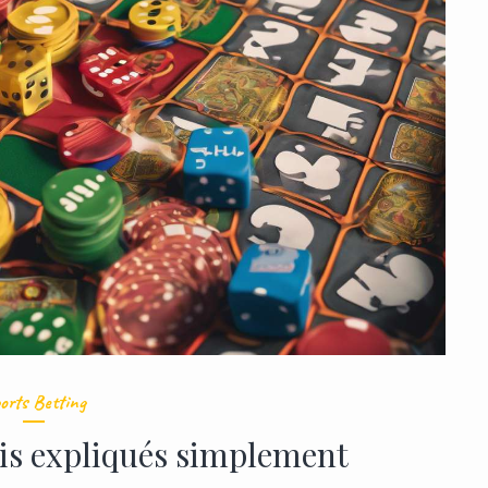
orts Betting
ris expliqués simplement