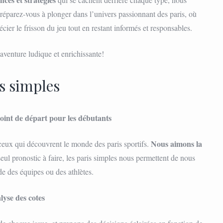
Préparez-vous à plonger dans l’univers passionnant des paris, où
ier le frisson du jeu tout en restant informés et responsables.
aventure ludique et enrichissante!
s simples
point de départ pour les débutants
Nous aimons la
 ceux qui découvrent le monde des paris sportifs.
ul pronostic à faire, les paris simples nous permettent de nous
de des équipes ou des athlètes.
lyse des cotes